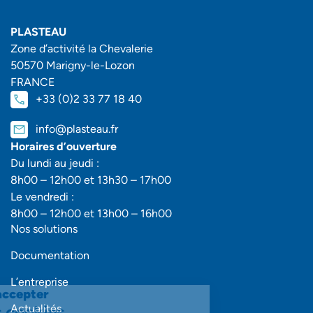
PLASTEAU
Zone d’activité la Chevalerie
50570 Marigny-le-Lozon
FRANCE
+33 (0)2 33 77 18 40
info@plasteau.fr
Horaires d’ouverture
Du lundi au jeudi :
8h00 – 12h00 et 13h30 – 17h00
Le vendredi :
8h00 – 12h00 et 13h00 – 16h00
Nos solutions
Documentation
L’entreprise
Continuer sans accepter
Gestion des cookies
Actualités