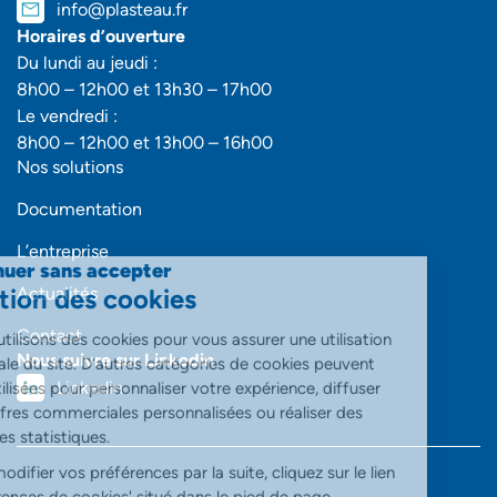
info@plasteau.fr
Horaires d’ouverture
Du lundi au jeudi :
8h00 – 12h00 et 13h30 – 17h00
Le vendredi :
8h00 – 12h00 et 13h00 – 16h00
Nos solutions
Documentation
L’entreprise
Continuer sans accepter
Gestion des cookies
Actualités
Contact
Nous utilisons des cookies pour vous assurer une utilisation
Nous suivre sur Linkedin
optimale du site. D’autres catégories de cookies peuvent
Linkedin
être utilisées pour personnaliser votre expérience, diffuser
des offres commerciales personnalisées ou réaliser des
analyses statistiques.
Pour modifier vos préférences par la suite, cliquez sur le lien
'Préférences de cookies' situé dans le pied de page.