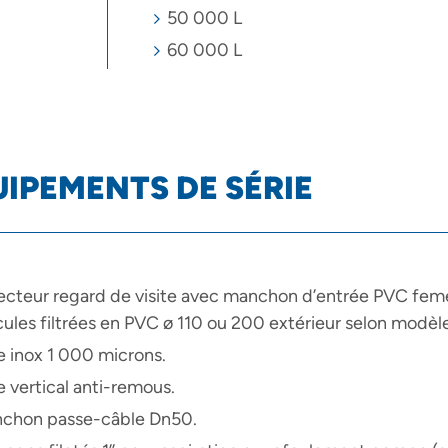
50 000 L
60 000 L
IPEMENTS DE SÉRIE
lecteur regard de visite avec manchon d’entrée PVC feme
cules filtrées en PVC ø 110 ou 200 extérieur selon modèle
tre inox 1 000 microns.
e vertical anti-remous.
nchon passe-câble Dn50.