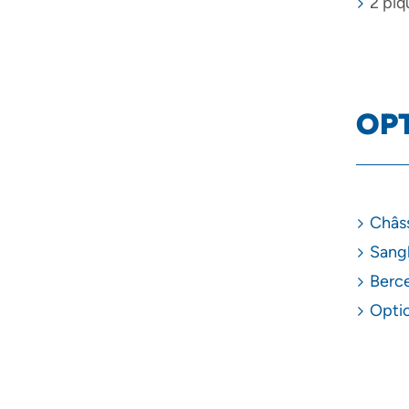
2 piq
OP
Châss
Sangl
Berce
Opti