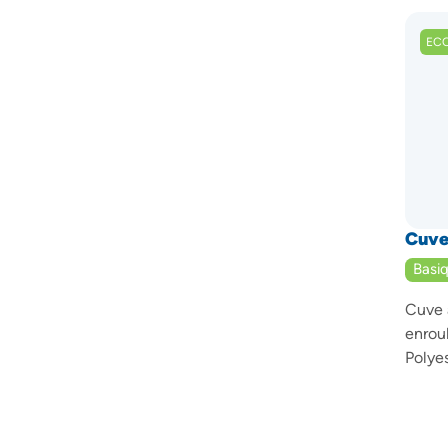
EC
Cuve
Basiq
Cuve 
enrou
Polye