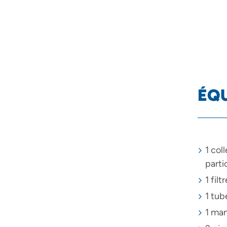
ÉQU
1 col
parti
1 fil
1 tub
1 ma