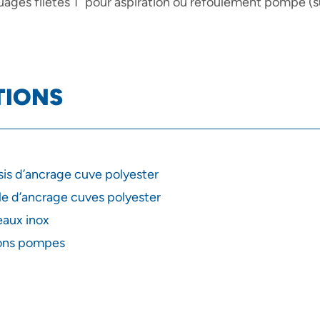
uages filetés 1’’ pour aspiration ou refoulement pompe (su
TIONS
is d’ancrage cuve polyester
e d’ancrage cuves polyester
aux inox
ons pompes