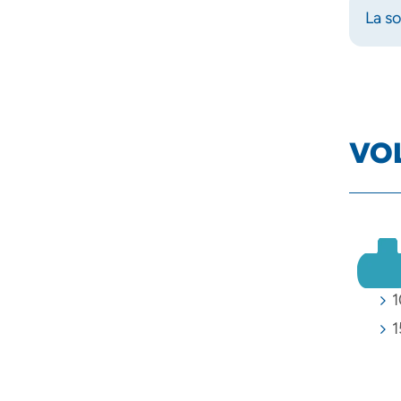
La so
VO
1
1