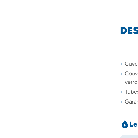
DES
Cuve 
Couve
verro
Tubes
Garan
Le